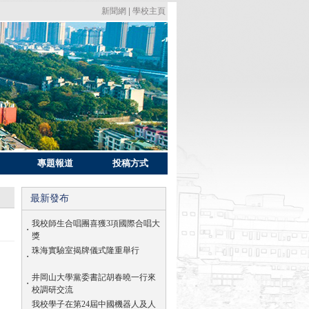
新聞網
|
學校主頁
專題報道
投稿方式
最新發布
我校師生合唱團喜獲3項國際合唱大
・
獎
珠海實驗室揭牌儀式隆重舉行
・
井岡山大學黨委書記胡春曉一行來
・
校調研交流
，
我校學子在第24屆中國機器人及人